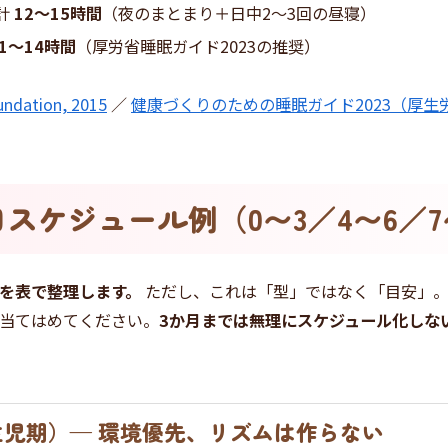
合計
12〜15時間
（夜のまとまり＋日中2〜3回の昼寝）
11〜14時間
（厚労省睡眠ガイド2023の推奨）
undation, 2015
／
健康づくりのための睡眠ガイド2023（厚生
スケジュール例（0〜3／4〜6／7
を表で整理します。
ただし、これは「型」ではなく「目安」。
当てはめてください。
3か月までは無理にスケジュール化しな
生児期）— 環境優先、リズムは作らない