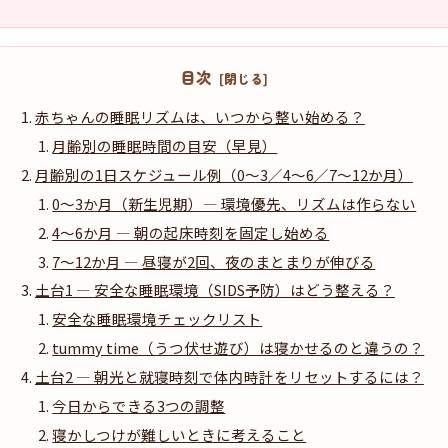
目次
赤ちゃんの睡眠リズムは、いつから整い始める？
月齢別の睡眠時間の目安（早見）
月齢別の1日スケジュール例（0〜3／4〜6／7〜12か月）
0〜3か月（新生児期）— 環境優先、リズムは作らない
4〜6か月 — 朝の起床時刻を固定し始める
7〜12か月 — 昼寝が2回、夜のまとまりが伸びる
土台1 — 安全な睡眠環境（SIDS予防）はどう整える？
安全な睡眠環境チェックリスト
tummy time（うつ伏せ遊び）は寝かせるのと違うの？
土台2 — 朝光と就寝時刻で体内時計をリセットするには？
今日からできる3つの調整
寝かしつけが難しいときに考えること