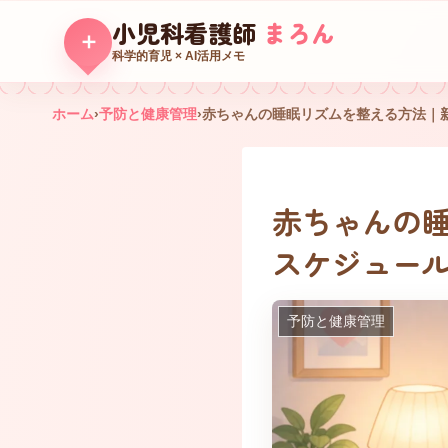
小児科看護師
まろん
＋
科学的育児 × AI活用メモ
ホーム
›
予防と健康管理
›
赤ちゃんの睡眠リズムを整える方法｜
赤ちゃんの睡
スケジュー
予防と健康管理