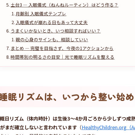
土台3 — 入眠儀式（ねんねルーティン）はどう作る？
月齢別 入眠儀式テンプレ
入眠儀式が崩れる日もあって大丈夫
うまくいかないとき、いつ相談すればいい？
親の心身のサインも、相談していい
まとめ — 完璧を目指さず、今夜の1アクションから
時間帯別の明るさの目安｜光で睡眠リズムを整える
睡眠リズムは、いつから整い始め
概日リズム（体内時計）は生後3〜4か月ごろから少しずつ成
がまだ確立しないと言われています
（
HealthyChildren.org（