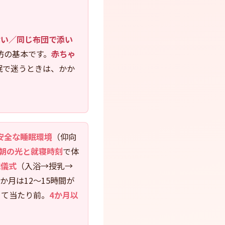
ない／同じ布団で添い
防の基本です。
赤ちゃ
眠で迷うときは、かか
安全な睡眠環境
（仰向
朝の光と就寝時刻
で体
眠儀式
（入浴→授乳→
か月は12〜15時間が
くて当たり前。
4か月以