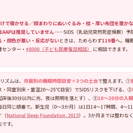
向けで寝かせる／顔まわりにぬいぐるみ・枕・厚い布団を置か
g）はAAPは推奨していません
——SIDS（乳幼児突然死症候群）予
る・顔色が悪い・反応がない
ときは、ためらわず
119番
へ。睡
健センター・
#8000（子ども医療電話相談）
に相談できます。
リズムは、
月齢別の睡眠時間目安＋3つの土台
で整えます。①
・同室別床・室温20〜25℃目安）でSIDSリスクを下げる、②
起床後30分以内に光、夜は照明を落とす）、③
10〜20分の入
日同じ順番で。新生児（0〜3か月）は1日14〜17時間、4〜11
す（
National Sleep Foundation, 2015
）。3か月までは整わな
夫です。