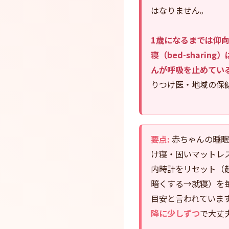
はなりません。
1歳になるまでは仰
寝（bed-sharin
んが呼吸を止めてい
りつけ医・地域の保
要点:
赤ちゃんの睡眠
け寝・固いマットレス
内時計をリセット（
暗くする→就寝）を毎
目安と言われていま
降に少しずつ
で大丈