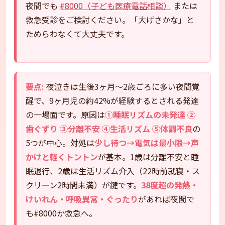
夜間でも
#8000（子ども医療電話相談）
または
救急受診をご検討ください。「大げさかな」と
ためらわなくて大丈夫です。
要点:
夜泣きは生後3ヶ月〜2歳ごろに多い夜間覚
醒で、9ヶ月児の約42%が経験するとされる発達
の一場面です。原因は
①睡眠リズムの未発達 ②
歯ぐずり ③分離不安 ④生活リズム ⑤体調不良
の
5つが中心。対処は
少し待つ→電気は最小限→声
かけと軽くトントン
が基本。1歳は分離不安と睡
眠退行、2歳は生活リズム介入（22時前就寝・ス
クリーン2時間未満）が鍵です。
38度超の発熱・
けいれん・呼吸異常・ぐったり
があれば夜間で
も#8000か救急へ。