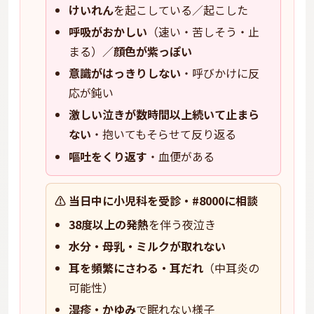
けいれん
を起こしている／起こした
呼吸がおかしい
（速い・苦しそう・止
まる）／
顔色が紫っぽい
意識がはっきりしない
・呼びかけに反
応が鈍い
激しい泣きが数時間以上続いて止まら
ない
・抱いてもそらせて反り返る
嘔吐をくり返す
・血便がある
⚠️ 当日中に小児科を受診・#8000に相談
38度以上の発熱
を伴う夜泣き
水分・母乳・ミルクが取れない
耳を頻繁にさわる・耳だれ
（中耳炎の
可能性）
湿疹・かゆみ
で眠れない様子