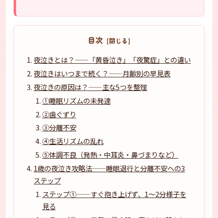
目次
夜泣きとは？——「黄昏泣き」「夜驚症」との違い
夜泣きはいつまで続く？——月齢別の早見表
夜泣きの原因は？——主な5つを整理
①睡眠リズムの未発達
②歯ぐずり
③分離不安
④生活リズムの乱れ
⑤体調不良（発熱・中耳炎・鼻づまりなど）
1歳の夜泣き攻略法——睡眠退行と分離不安への3
ステップ
ステップ①——すぐ抱き上げず、1〜2分様子を
見る