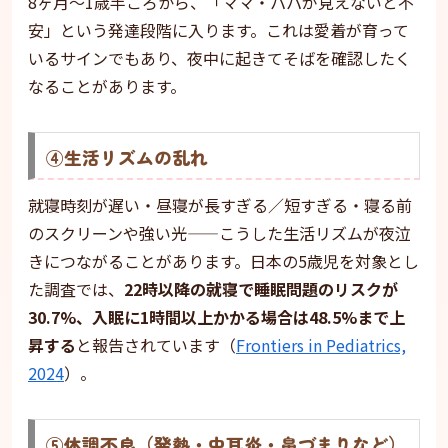
8ヶ月〜1歳半ごろから、「ママ・パパが見えないと不
安」という発達段階に入ります。これは愛着が育って
いるサインでもあり、夜中に起きてそばを確認したく
なることがあります。
④生活リズムの乱れ
就寝時刻が遅い・昼寝が長すぎる／短すぎる・寝る前
のスクリーンや強い光——こうした生活リズムが夜泣
きにつながることがあります。日本の5歳児を対象とし
た調査では、
22時以降の就寝で睡眠問題のリスクが
30.7%、入眠に1時間以上かかる場合は48.5%まで上
昇する
と報告されています（
Frontiers in Pediatrics,
2024
）。
⑤体調不良（発熱・中耳炎・鼻づまりなど）