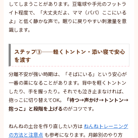
してしまうことがあります。豆電球や手元のフットラ
イト程度で、「大丈夫だよ、ママ（パパ）ここにいる
よ」と低く静かな声で。眠りに戻りやすい刺激量を意
識します。
ステップ③——軽くトントン・添い寝で安心
を渡す
分離不安が強い時期は、「そばにいる」という安心が
一番の薬になることがあります。背中を軽くトントン
したり、手を握ったり。それでも泣き止まなければ、
抱っこに切り替えてOK。
「待つ→声かけ→トントン→
抱っこ」と段階を上げる
のがコツです。
ねんねの土台を作り直したい方は
ねんねトレーニング
の方法と注意点
も参考になります。月齢別のやり方