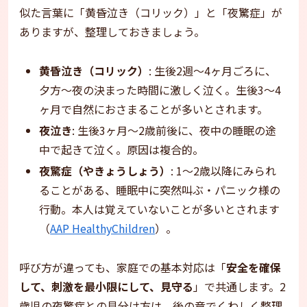
似た言葉に「黄昏泣き（コリック）」と「夜驚症」が
ありますが、整理しておきましょう。
黄昏泣き（コリック）
: 生後2週〜4ヶ月ごろに、
夕方〜夜の決まった時間に激しく泣く。生後3〜4
ヶ月で自然におさまることが多いとされます。
夜泣き
: 生後3ヶ月〜2歳前後に、夜中の睡眠の途
中で起きて泣く。原因は複合的。
夜驚症（やきょうしょう）
: 1〜2歳以降にみられ
ることがある、睡眠中に突然叫ぶ・パニック様の
行動。本人は覚えていないことが多いとされます
（
AAP HealthyChildren
）。
呼び方が違っても、家庭での基本対応は「
安全を確保
して、刺激を最小限にして、見守る
」で共通します。2
歳児の夜驚症との見分け方は、後の章でくわしく整理