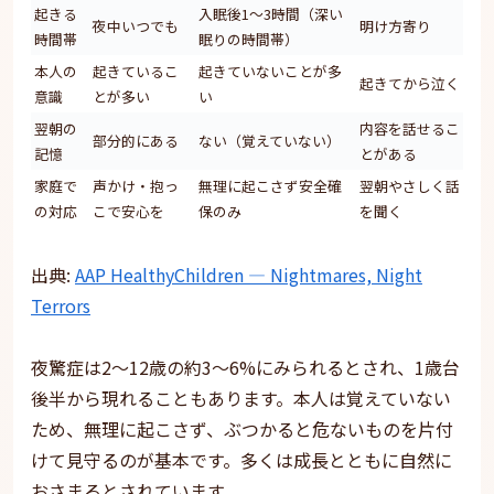
起きる
入眠後1〜3時間（深い
夜中いつでも
明け方寄り
時間帯
眠りの時間帯）
本人の
起きているこ
起きていないことが多
起きてから泣く
意識
とが多い
い
翌朝の
内容を話せるこ
部分的にある
ない（覚えていない）
記憶
とがある
家庭で
声かけ・抱っ
無理に起こさず安全確
翌朝やさしく話
の対応
こで安心を
保のみ
を聞く
出典:
AAP HealthyChildren — Nightmares, Night
Terrors
夜驚症は2〜12歳の約3〜6%にみられるとされ、1歳台
後半から現れることもあります。本人は覚えていない
ため、無理に起こさず、ぶつかると危ないものを片付
けて見守るのが基本です。多くは成長とともに自然に
おさまるとされています。