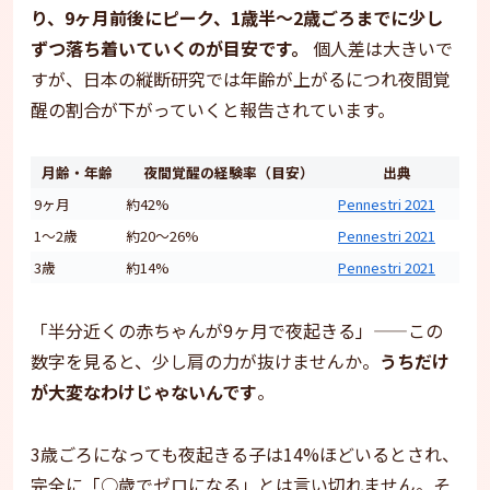
り、9ヶ月前後にピーク、1歳半〜2歳ごろまでに少し
ずつ落ち着いていくのが目安です。
個人差は大きいで
すが、日本の縦断研究では年齢が上がるにつれ夜間覚
醒の割合が下がっていくと報告されています。
月齢・年齢
夜間覚醒の経験率（目安）
出典
9ヶ月
約42%
Pennestri 2021
1〜2歳
約20〜26%
Pennestri 2021
3歳
約14%
Pennestri 2021
「半分近くの赤ちゃんが9ヶ月で夜起きる」——この
数字を見ると、少し肩の力が抜けませんか。
うちだけ
が大変なわけじゃないんです
。
3歳ごろになっても夜起きる子は14%ほどいるとされ、
完全に「○歳でゼロになる」とは言い切れません。そ