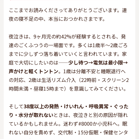
ここまでお読みくださってありがとうございます。連
夜の寝不足の中、本当におつかれさまです。
夜泣きは、9ヶ月児の約42%が経験するとされる、発
達のごくふつうの一場面です。多くは1歳半〜2歳ごろ
までに少しずつ落ち着いていくと言われています。家
庭で大切にしたいのは——
少し待つ→電気は最小限→
声かけと軽くトントン
。1歳は分離不安と睡眠退行へ
の対応、2歳は生活リズム介入（22時前・スクリーン2
時間未満・昼寝15時まで）を意識してみてください。
そして
38度以上の発熱・けいれん・呼吸異常・ぐった
り・水分が取れない
ときは、夜泣きと別の原因が隠れ
ているかもしれません。迷わず#8000か小児科へ。眠
れない自分を責めず、交代制・15分仮眠・保健センタ