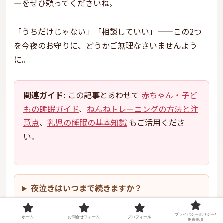
ーをぜひ頼ってくださいね。
「うちだけじゃない」「相談していい」——この2つ
を今夜のお守りに、どうかご無理なさいませんよう
に。
関連ガイド:
この記事とあわせて
赤ちゃん・子ど
もの睡眠ガイド
、
ねんねトレーニングの方法と注
意点
、
乳児の睡眠の基本知識
もご活用くださ
い。
夜泣きはいつまで続きますか？
プライバシーポリシー/
夜泣きは病気ですか？
ホーム
お問合せフォーム
プロフィール
免責事項