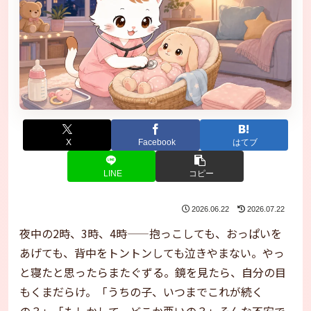
X
Facebook
はてブ
LINE
コピー
2026.06.22
2026.07.22
夜中の2時、3時、4時——抱っこしても、おっぱいを
あげても、背中をトントンしても泣きやまない。やっ
と寝たと思ったらまたぐずる。鏡を見たら、自分の目
もくまだらけ。「うちの子、いつまでこれが続く
の？」「もしかして、どこか悪いの？」そんな不安で