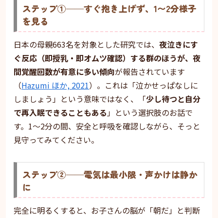
ステップ①——すぐ抱き上げず、1〜2分様子
を見る
日本の母親663名を対象とした研究では、
夜泣きにす
ぐ反応（即授乳・即オムツ確認）する群のほうが、夜
間覚醒回数が有意に多い傾向
が報告されています
（
Hazumi ほか, 2021
）。これは「泣かせっぱなしに
しましょう」という意味ではなく、「
少し待つと自分
で再入眠できることもある
」という選択肢のお話で
す。1〜2分の間、安全と呼吸を確認しながら、そっと
見守ってみてください。
ステップ②——電気は最小限・声かけは静か
に
完全に明るくすると、お子さんの脳が「朝だ」と判断