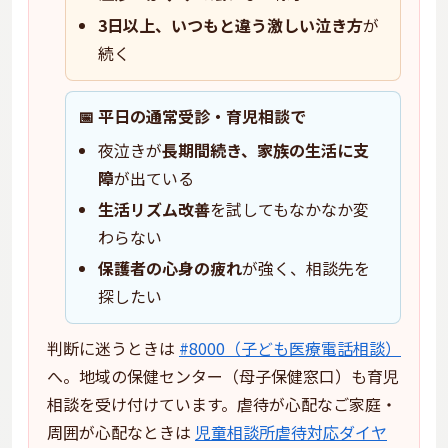
3日以上、いつもと違う激しい泣き方
が
続く
📅 平日の通常受診・育児相談で
夜泣きが
長期間続き、家族の生活に支
障
が出ている
生活リズム改善
を試してもなかなか変
わらない
保護者の心身の疲れ
が強く、相談先を
探したい
判断に迷うときは
#8000（子ども医療電話相談）
へ。地域の保健センター（母子保健窓口）も育児
相談を受け付けています。虐待が心配なご家庭・
周囲が心配なときは
児童相談所虐待対応ダイヤ