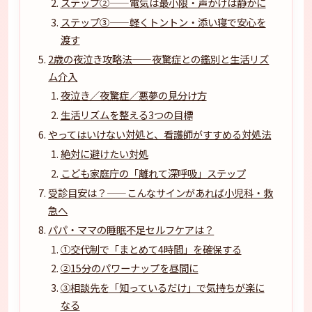
ステップ②——電気は最小限・声かけは静かに
ステップ③——軽くトントン・添い寝で安心を
渡す
2歳の夜泣き攻略法——夜驚症との鑑別と生活リズ
ム介入
夜泣き／夜驚症／悪夢の見分け方
生活リズムを整える3つの目標
やってはいけない対処と、看護師がすすめる対処法
絶対に避けたい対処
こども家庭庁の「離れて深呼吸」ステップ
受診目安は？——こんなサインがあれば小児科・救
急へ
パパ・ママの睡眠不足セルフケアは？
①交代制で「まとめて4時間」を確保する
②15分のパワーナップを昼間に
③相談先を「知っているだけ」で気持ちが楽に
なる