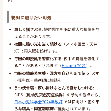
絶対に避けたい対処
激しく揺さぶる
: 短時間でも脳に重大な損傷を与
えることがあります。
夜間に強い光を当て続ける
（スマホ画面・天井
灯）: 再入眠を妨げます。
毎回の即授乳を習慣化する
: 夜中の覚醒を強化す
ることがあるとされます（
Hazumi 2021
）。
市販の鎮静系生薬・漢方を自己判断で使う
: 必ず
小児科医・薬剤師に相談を。
うつ伏せ寝・厚い掛けぶとんで寝かしつける
:
SIDS（乳幼児突然死症候群）の予防の観点から、
日本小児科学会2024年改訂
では
仰向け・固く平
らな寝具・同室別寝床
が推奨されています。