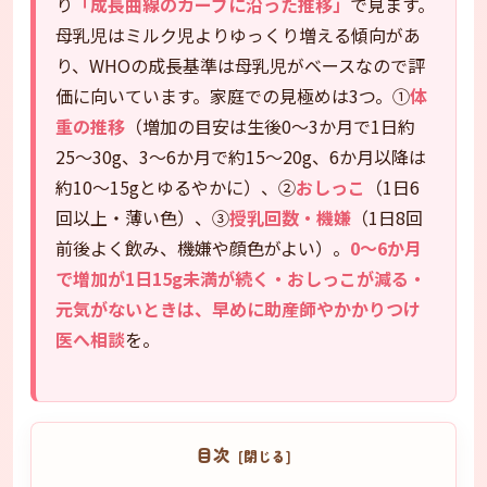
り
「成長曲線のカーブに沿った推移」
で見ます。
母乳児はミルク児よりゆっくり増える傾向があ
り、WHOの成長基準は母乳児がベースなので評
価に向いています。家庭での見極めは3つ。①
体
重の推移
（増加の目安は生後0〜3か月で1日約
25〜30g、3〜6か月で約15〜20g、6か月以降は
約10〜15gとゆるやかに）、②
おしっこ
（1日6
回以上・薄い色）、③
授乳回数・機嫌
（1日8回
前後よく飲み、機嫌や顔色がよい）。
0〜6か月
で増加が1日15g未満が続く・おしっこが減る・
元気がないときは、早めに助産師やかかりつけ
医へ相談
を。
目次