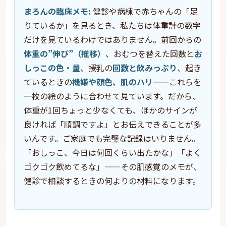
まろんの臨床メモ:
健診や病棟で赤ちゃんの「足
りているか」を見るとき、私たちは体重計の数字
だけを見ているわけではありません。前回からの
体重の”伸び”（推移）
、おむつを替えた回数と
お
しっこの色・量
、授乳の
回数と飲みっぷり
、起き
ているときの
機嫌や顔色、肌のハリ
——これらを
一枚の絵のように合わせて見ています。だから、
体重が1回ちょっと少なくても、ほかのサインが
良ければ「順調ですよ」とお伝えできることが多
いんです。ご家庭でも完璧な記録はいりません。
「おしっこ、今日は何回くらい出たかな」「よく
ゴクゴク飲めてるな」——その肌感覚のメモが、
健診で相談するときの何よりの材料になります。