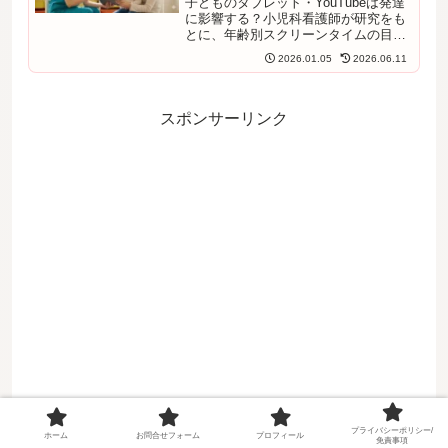
子どものタブレット・YouTubeは発達
に影響する？小児科看護師が研究をも
とに、年齢別スクリーンタイムの目安
と家庭でできる上手な付き合い方を解
2026.01.05
2026.06.11
説。「見せすぎかも」と不安なママ・
パパが、禁止ではなくルールづくりで
乗り切るためのヒントをまとめまし
た。
スポンサーリンク
プライバシーポリシー/
ホーム
お問合せフォーム
プロフィール
免責事項