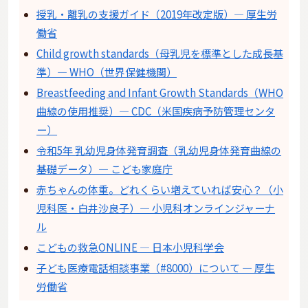
授乳・離乳の支援ガイド（2019年改定版）— 厚生労
働省
Child growth standards（母乳児を標準とした成長基
準）— WHO（世界保健機関）
Breastfeeding and Infant Growth Standards（WHO
曲線の使用推奨）— CDC（米国疾病予防管理センタ
ー）
令和5年 乳幼児身体発育調査（乳幼児身体発育曲線の
基礎データ）— こども家庭庁
赤ちゃんの体重。どれくらい増えていれば安心？（小
児科医・白井沙良子）— 小児科オンラインジャーナ
ル
こどもの救急ONLINE — 日本小児科学会
子ども医療電話相談事業（#8000）について — 厚生
労働省