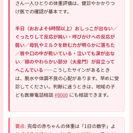
さん一人ひとりの体重評価は、健診やかかりつ
け医での確認が基本です。
半日（おおよそ6時間以上）おしっこが出ない／
ぐったりして反応が鈍い・呼びかけへの反応が
弱い／母乳やミルクを飲む力が明らかに落ちた
／唇や口の中が乾いている・泣いても涙が出な
い／頭のやわらかい部分（大泉門）が目立って
へこんでいる
——こうしたサインがあるとき
は、脱水や体調不良の心配があります。早めに受
診してください。判断に迷うときは、地域の子
ども医療電話相談
#8000
にも相談できます。
要点:
完母の赤ちゃんの体重は「1日の数字」よ