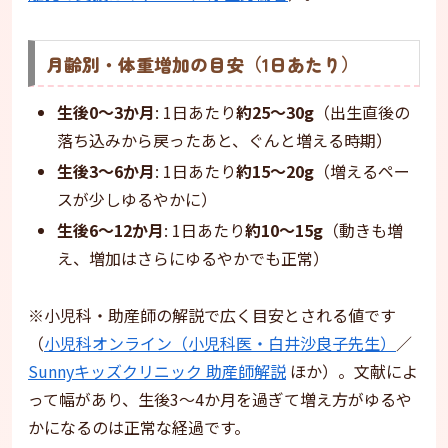
月齢別・体重増加の目安（1日あたり）
生後0〜3か月
: 1日あたり
約25〜30g
（出生直後の
落ち込みから戻ったあと、ぐんと増える時期）
生後3〜6か月
: 1日あたり
約15〜20g
（増えるペー
スが少しゆるやかに）
生後6〜12か月
: 1日あたり
約10〜15g
（動きも増
え、増加はさらにゆるやかでも正常）
※小児科・助産師の解説で広く目安とされる値です
（
小児科オンライン（小児科医・白井沙良子先生）
／
Sunnyキッズクリニック 助産師解説
ほか）。文献によ
って幅があり、生後3〜4か月を過ぎて増え方がゆるや
かになるのは正常な経過です。