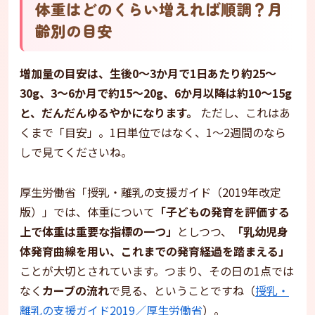
体重はどのくらい増えれば順調？月
齢別の目安
増加量の目安は、生後0〜3か月で1日あたり約25〜
30g、3〜6か月で約15〜20g、6か月以降は約10〜15g
と、だんだんゆるやかになります。
ただし、これはあ
くまで「目安」。1日単位ではなく、1〜2週間のなら
しで見てくださいね。
厚生労働省「授乳・離乳の支援ガイド（2019年改定
版）」では、体重について
「子どもの発育を評価する
上で体重は重要な指標の一つ」
としつつ、
「乳幼児身
体発育曲線を用い、これまでの発育経過を踏まえる」
ことが大切とされています。つまり、その日の1点では
なく
カーブの流れ
で見る、ということですね（
授乳・
離乳の支援ガイド2019／厚生労働省
）。