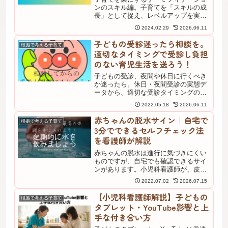
ンのスキル編。子育てを「スキルの成
長」として捉え、レベルアップを実感
しながら楽しく続ける考え方を小児科
2024.02.29
2026.06.11
看護師が解説。好評シリーズ第3弾とし
て、毎日の育児に達成感を取り入れる
子どもの受診迷ったら相談を。
根拠で考える子育て
方法を紹介します。
適切なタイミングで受診し負担
のない育児生活を送ろう！
子どもの受診、夜間や休日に行くべき
か迷ったら。休日・夜間受診の実態デ
ータから、適切な受診タイミングの考
え方を小児科看護師が解説。「心配だ
2022.05.18
2026.06.11
から念のため」と「本当に急ぐべき」
の見極めに役立つ、負担を減らす受診
赤ちゃんの脱水サイン｜自宅で
根拠で考える子育て
判断の記事です。
3分でできるセルフチェック法
を看護師が解説
赤ちゃんの脱水は進行に気づきにくい
ものですが、自宅でも確認できるサイ
ンがあります。小児科看護師が、皮膚
の張り・呼吸の様子・毛細血管再充填
2022.07.02
2026.07.15
時間という3つのセルフチェック方法
を、根拠とともにやさしく解説しま
【小児科看護師解説】子どもの
根拠で考える子育て
す。今すぐ確認できるチェックリスト
タブレット・YouTube影響と上
と、受診を迷うときの目安もあわせて
手な付き合い方
紹介するので、参考にしてください
ね。