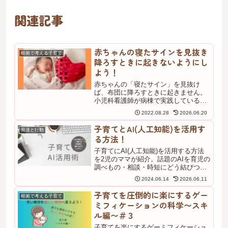
関連記事
赤ちゃんの寝たサインを見抜き
根拠で考える子育て
降ろすときに起きないようにし
よう！
赤ちゃんの「寝たサイン」を見抜け
ば、布団に降ろすときに起きません。
小児科看護師が病棟で実践している寝
たサインの見分け方、睡眠覚醒周期の
2022.08.28
2026.06.20
しくみ、降ろすときに一番大事なポイ
ントを解説。背中スイッチに悩むマ
子育てとAI(人工知能)を活用す
発達と行動
マ・パパに試してほしいテクニックで
る方法！
す。
子育てにAI(人工知能)を活用する方法
を2児のママが紹介。話題のAIを育児の
調べもの・相談・時短にどう結びつけ
るか、実際に試して面白かった使い方
2024.06.14
2026.06.11
と注意点をまとめました。育児の負担
を少しでも軽くしたい方の参考になる
子育てを圧倒的に楽にするゲー
根拠で考える子育て
記事です。
ミフィケーションの科学〜スキ
ル編〜＃３
子育てを楽にするゲーミフィケーショ