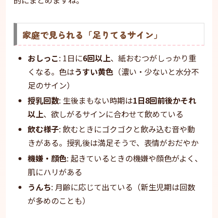
的にまとめますね。
家庭で見られる「足りてるサイン」
おしっこ
: 1日に
6回以上
、紙おむつがしっかり重
くなる。色は
うすい黄色
（濃い・少ないと水分不
足のサイン）
授乳回数
: 生後まもない時期は
1日8回前後かそれ
以上
、欲しがるサインに合わせて飲めている
飲む様子
: 飲むときにゴクゴクと飲み込む音や動
きがある。授乳後は満足そうで、表情がおだやか
機嫌・顔色
: 起きているときの機嫌や顔色がよく、
肌にハリがある
うんち
: 月齢に応じて出ている（新生児期は回数
が多めのことも）