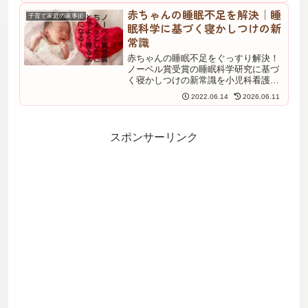
護師が解説。マンネリ気味の毎日に変
赤ちゃんの睡眠不足を解決｜睡
子育て家庭の家事術
化をつけたい方へ。
眠科学に基づく寝かしつけの新
常識
赤ちゃんの睡眠不足をぐっすり解決！
ノーベル賞受賞の睡眠科学研究に基づ
く寝かしつけの新常識を小児科看護師
が解説。体内リズムをコントロールす
2022.06.14
2026.06.11
る2つのしくみと、赤ちゃんも親も快眠
に導く意外な方法を紹介します。夜間
の寝かしつけに悩む方へ。
スポンサーリンク