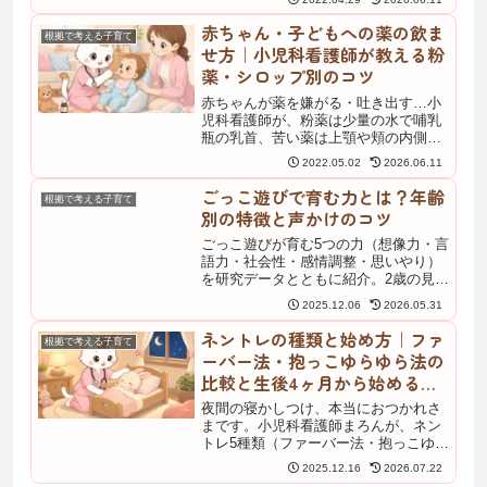
ことも正直に整理しました。母乳か人
工乳か迷っている方が、自分に合う選
赤ちゃん・子どもへの薬の飲ま
根拠で考える子育て
択をするための材料になります。
せ方｜小児科看護師が教える粉
薬・シロップ別のコツ
赤ちゃんが薬を嫌がる・吐き出す…小
児科看護師が、粉薬は少量の水で哺乳
瓶の乳首、苦い薬は上顎や頬の内側に
塗る、母乳・ミルクに混ぜるのは基本
2022.05.02
2026.06.11
NGなど、剤形別の飲ませ方のコツと受
診・相談の目安をやさしく解説しま
ごっこ遊びで育む力とは？年齢
根拠で考える子育て
す。
別の特徴と声かけのコツ
ごっこ遊びが育む5つの力（想像力・言
語力・社会性・感情調整・思いやり）
を研究データとともに紹介。2歳の見立
て遊びから5〜6歳の複雑なルール遊び
2025.12.06
2026.05.31
まで年齢別の特徴を解説し、おままご
とやお医者さんごっこの効果、子ども
ネントレの種類と始め方｜ファ
根拠で考える子育て
の遊びを広げる声かけのコツもわかり
ーバー法・抱っこゆらゆら法の
ます。
比較と生後4ヶ月から始める注
意点
夜間の寝かしつけ、本当におつかれさ
まです。小児科看護師まろんが、ネン
トレ5種類（ファーバー法・抱っこゆら
ゆら・トントン・PUPD・スリープレ
2025.12.16
2026.07.22
ディ）を比較表で整理し、生後4ヶ月か