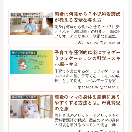
刺身は何歳から？小児科看護師
子育て
が教える安全な与え方
刺身は何歳から食べさせていい？目安
とされる「3歳以降」の根拠と、腸炎ビ
ブリオ・アニサキス・水銀など生魚の
リスクを小児科看護師が解説。安全に
2025.12.24
2026.06.10
お刺身デビューするための手順、食べ
た後に注意したい症状と受診の目安ま
子育てを圧倒的に楽にするゲー
根拠で考える子育て
で。回転寿司デビュー前に確認したい
ミフィケーションの科学〜スキ
記事です。
ル編〜＃３
子育てを楽にするゲーミフィケーショ
ンのスキル編。子育てを「スキルの成
長」として捉え、レベルアップを実感
しながら楽しく続ける考え方を小児科
2024.02.29
2026.06.11
看護師が解説。好評シリーズ第3弾とし
て、毎日の育児に達成感を取り入れる
産後のママの身体を産前に戻り
根拠で考える子育て
方法を紹介します。
やすくする方法とは。母乳育児
の恩恵
母乳育児のメリット・デメリットを小
児科看護師が解説。産後のママの身体
の回復を助けるホルモンの働き、赤ち
ゃん側の免疫面の恩恵、一方で大変な
2022.04.29
2026.06.11