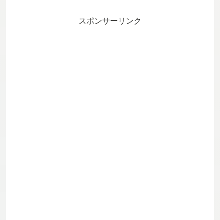
ら始める医学的根拠と、こども家庭
庁・日本小児科学会2024年見解に沿っ
たSIDS安全チェックを解説します。中
スポンサーリンク
止すべきサインも明示。