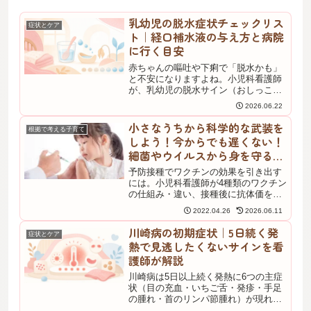
乳幼児の脱水症状チェックリス
症状とケア
ト｜経口補水液の与え方と病院
に行く目安
赤ちゃんの嘔吐や下痢で「脱水かも」
と不安になりますよね。小児科看護師
が、乳幼児の脱水サイン（おしっこ・
大泉門・涙・顔色）と経口補水液の与
2026.06.22
え方（5mLずつ5分おき）、月齢別の受
診目安を、小児急性胃腸炎ガイドライ
小さなうちから科学的な武装を
根拠で考える子育て
ン2017と日本小児科学会の情報をもと
しよう！今からでも遅くない！
に整理しました。
細菌やウイルスから身を守る科
学的な抗体価も高める方法！
予防接種でワクチンの効果を引き出す
には。小児科看護師が4種類のワクチン
の仕組み・違い、接種後に抗体価を高
める運動・睡眠・生活習慣のポイント
2022.04.26
2026.06.11
を解説します。
川崎病の初期症状｜5日続く発
症状とケア
熱で見逃したくないサインを看
護師が解説
川崎病は5日以上続く発熱に6つの主症
状（目の充血・いちご舌・発疹・手足
の腫れ・首のリンパ節腫れ）が現れる
乳幼児の病気。BCG接種跡の発赤も見