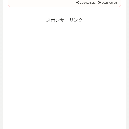
（カロナール）の体重別1回量・4〜6
2026.06.22
2026.06.25
時間ルール・使う/使わない判断・15歳
未満で避けたい薬（ボルタレン等）・
市販薬重複の落とし穴を、学会ガイド
ラインに沿って整理します。
スポンサーリンク