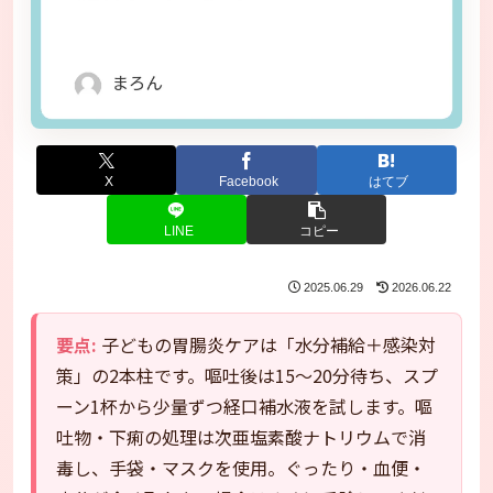
X
Facebook
はてブ
LINE
コピー
2025.06.29
2026.06.22
要点:
子どもの胃腸炎ケアは「水分補給＋感染対
策」の2本柱です。嘔吐後は15〜20分待ち、スプ
ーン1杯から少量ずつ経口補水液を試します。嘔
吐物・下痢の処理は次亜塩素酸ナトリウムで消
毒し、手袋・マスクを使用。ぐったり・血便・