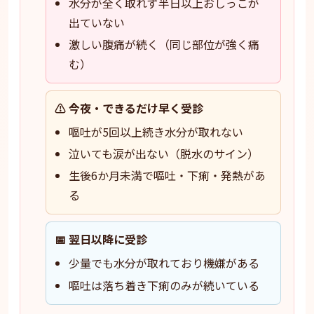
水分が全く取れず半日以上おしっこが
出ていない
激しい腹痛が続く（同じ部位が強く痛
む）
⚠️ 今夜・できるだけ早く受診
嘔吐が5回以上続き水分が取れない
泣いても涙が出ない（脱水のサイン）
生後6か月未満で嘔吐・下痢・発熱があ
る
📅 翌日以降に受診
少量でも水分が取れており機嫌がある
嘔吐は落ち着き下痢のみが続いている