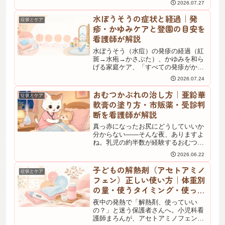
2026.07.27
逃せないサイン。看護師が冠動脈合併
症の予防と早期受診の目安を解説しま
水ぼうそうの症状と経過｜発
症状とケア
す。
疹・かゆみケアと登園の目安を
看護師が解説
水ぼうそう（水痘）の発疹の経過（紅
斑→水疱→かさぶた）、かゆみを和ら
げる家庭ケア、「すべての発疹がかさ
ぶたになるまで」という登園停止基
2026.07.24
準、ワクチン2回接種の重要性を小児科
看護師が解説。重症化サインも確認
おむつかぶれの治し方｜亜鉛華
症状とケア
を。
軟膏の塗り方・市販薬・受診判
断を看護師が解説
真っ赤になったお尻にどうしていいか
分からない——そんな夜、ありますよ
ね。乳児の約半数が経験するおむつか
ぶれについて、小児科看護師がぬるま
2026.06.22
湯ケア・亜鉛華軟膏の塗り方（厚さ1〜
2cm目安）・カンジダの見分け方・受
子どもの解熱剤（アセトアミノ
症状とケア
診目安まで、文献と学会情報に沿って
フェン）正しい使い方｜体重別
やさしく整理します。
の量・使うタイミング・使って
はいけない薬
夜中の発熱で「解熱剤、使っていい
の？」と迷う保護者さんへ。小児科看
護師まろんが、アセトアミノフェン