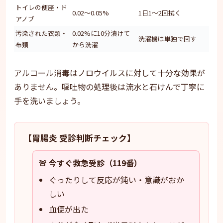
トイレの便座・ド
0.02〜0.05%
1日1〜2回拭く
アノブ
汚染された衣類・
0.02%に10分漬けて
洗濯機は単独で回す
布類
から洗濯
アルコール消毒はノロウイルスに対して十分な効果が
ありません。嘔吐物の処理後は流水と石けんで丁寧に
手を洗いましょう。
【胃腸炎 受診判断チェック】
🚨 今すぐ救急受診（119番）
ぐったりして反応が鈍い・意識がおか
しい
血便が出た