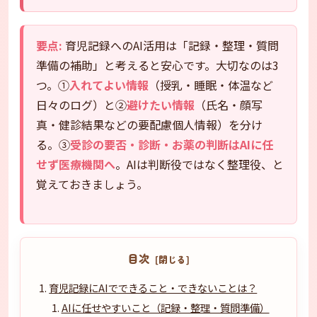
要点:
育児記録へのAI活用は「記録・整理・質問
準備の補助」と考えると安心です。大切なのは3
つ。①
入れてよい情報
（授乳・睡眠・体温など
日々のログ）と②
避けたい情報
（氏名・顔写
真・健診結果などの要配慮個人情報）を分け
る。③
受診の要否・診断・お薬の判断はAIに任
せず医療機関へ
。AIは判断役ではなく整理役、と
覚えておきましょう。
目次
育児記録にAIでできること・できないことは？
AIに任せやすいこと（記録・整理・質問準備）