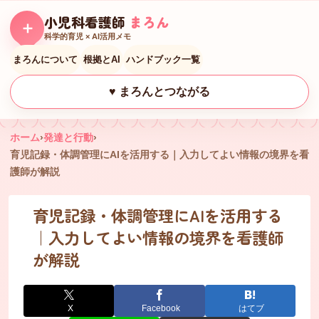
小児科看護師
まろん
＋
科学的育児 × AI活用メモ
まろんについて
根拠とAI
ハンドブック一覧
♥ まろんとつながる
ホーム
›
発達と行動
›
育児記録・体調管理にAIを活用する｜入力してよい情報の境界を看
護師が解説
育児記録・体調管理にAIを活用する
｜入力してよい情報の境界を看護師
が解説
X
Facebook
はてブ