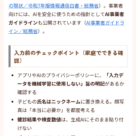
の現状／令和7年版情報通信白書・総務省
）。事業者
向けには、AIを安全に使うための指針として
AI事業者
ガイドライン
も公開されています（
AI事業者ガイドラ
イン／総務省
）。
入力前のチェックポイント（家庭でできる確
認）
アプリやAIのプライバシーポリシーに、
「入力デ
ータを機械学習に使用しない」旨の明記
があるか
確認する
子どもの
氏名はニックネーム
に置き換える。顔写
真は「本当に必要か」を都度考える
健診結果や検査数値
は、生成AIにそのまま貼り付
けない