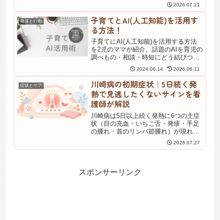
が、ぐったりしているときは体を拭く
2026.07.21
だけにしましょう。小児科看護師が発
熱時の入浴判断、正しい体の拭き方、
子育てとAI(人工知能)を活用す
発達と行動
やってはいけないNG行動を具体的に解
る方法！
説します。
子育てにAI(人工知能)を活用する方法
を2児のママが紹介。話題のAIを育児の
調べもの・相談・時短にどう結びつけ
るか、実際に試して面白かった使い方
2024.06.14
2026.06.11
と注意点をまとめました。育児の負担
を少しでも軽くしたい方の参考になる
川崎病の初期症状｜5日続く発
症状とケア
記事です。
熱で見逃したくないサインを看
護師が解説
川崎病は5日以上続く発熱に6つの主症
状（目の充血・いちご舌・発疹・手足
の腫れ・首のリンパ節腫れ）が現れる
乳幼児の病気。BCG接種跡の発赤も見
2026.07.27
逃せないサイン。看護師が冠動脈合併
症の予防と早期受診の目安を解説しま
す。
スポンサーリンク