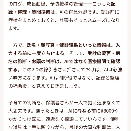
のログ、成長曲線、予防接種の管理——こうした
記
録・整理・質問準備
は、AIの得意分野です。受診前に
症状をまとめておくと、診察もぐっとスムーズになり
ます。
一方で、
氏名・顔写真・健診結果といった情報は、入
力する前に一度立ち止まる
。そして、
受診の要否・病
名の診断・お薬の判断は、AIではなく医療機関で確認
する
。この2つの線引きさえ押さえておけば、AIは心強
い味方になります。AIは判断役ではなく、記録と整理
の補助役、と覚えておきましょう。
子育ての判断を、保護者さんが一人で抱え込まなくて
大丈夫です。迷ったときは、AIに尋ねる前に#8000や
かかりつけ医に、遠慮なく相談していいんです。便利
な道具は上手に頼りながら、最後の大事な判断は、人