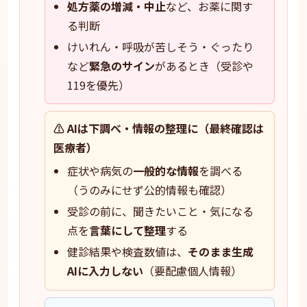
処方薬の増減・中止
など、お薬に関す
る判断
けいれん・呼吸が苦しそう・ぐったり
など
緊急のサイン
があるとき（受診や
119を優先）
⚠️ AIは下調べ・情報の整理に（最終確認は
医療者）
症状や病気の
一般的な情報
を調べる
（うのみにせず公的情報も確認）
受診の前に、聞きたいこと・気になる
点を
言葉にして整理
する
健診結果や検査数値は、
そのまま生成
AIに入力しない
（要配慮個人情報）