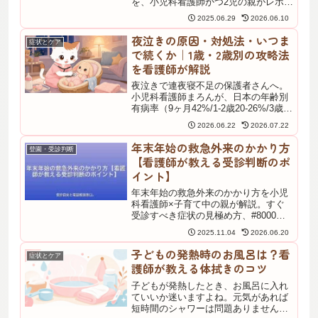
を、小児科看護師かつ2児の親がレポー
ト。3日目から便が柔らかくなった経
2025.06.29
2026.06.10
過、整腸剤の菌種の違い、水分摂取の
重要性、1歳以上の使用に関するQ&A
夜泣きの原因・対処法・いつま
症状とケア
も掲載。
で続くか｜1歳・2歳別の攻略法
を看護師が解説
夜泣きで連夜寝不足の保護者さんへ。
小児科看護師まろんが、日本の年齢別
有病率（9ヶ月42%/1-2歳20-26%/3歳
14%）、月齢別の主な原因、1歳・2歳
2026.06.22
2026.07.22
別の攻略法、夜驚症との見分け方、受
診目安、パパ・ママのセルフケアま
年末年始の救急外来のかかり方
登園・受診判断
で、こども家庭庁・日本小児科学会
【看護師が教える受診判断のポ
2024年見解・AAPの一次情報に沿って
イント】
やさしく整理しました。
年末年始の救急外来のかかり方を小児
科看護師×子育て中の親が解説。すぐ
受診すべき症状の見極め方、#8000電
話相談の活用法、持ち物リスト、年末
2025.11.04
2026.06.20
年始特有の注意点まで。いざという時
に慌てないための完全ガイドです
子どもの発熱時のお風呂は？看
症状とケア
護師が教える体拭きのコツ
子どもが発熱したとき、お風呂に入れ
ていいか迷いますよね。元気があれば
短時間のシャワーは問題ありません